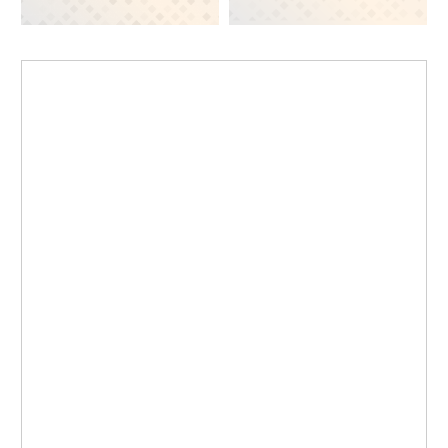
KK
MEGA
CRVENA
COM
ZVEZDA
FILM