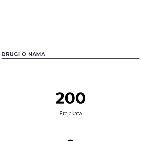
DRUGI O NAMA
Jooble
200
Sa ponosom predstavljamo prijateljva našeg
vebsatja – Jooble. Jooble je internet pretraživač
koji je kreiran sa jedinim ciljom: da Vam pomogne
Projekata
da pronađete ugodan posao.