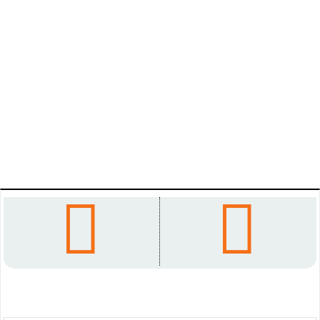



