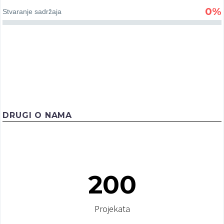
0%
Stvaranje sadržaja
DRUGI O NAMA
Jooble
200
Sa ponosom predstavljamo prijateljva našeg
vebsatja – Jooble. Jooble je internet pretraživač
koji je kreiran sa jedinim ciljom: da Vam pomogne
Projekata
da pronađete ugodan posao.