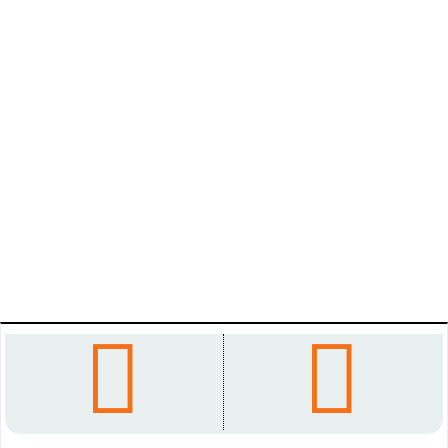



