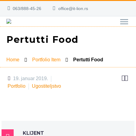
063/888-45-26
office@it-lion.rs
Pertutti Food
Home
Portfolio Item
Pertutti Food


19. januar 2019.
Portfolio
Ugostiteljstvo
KLIJENT