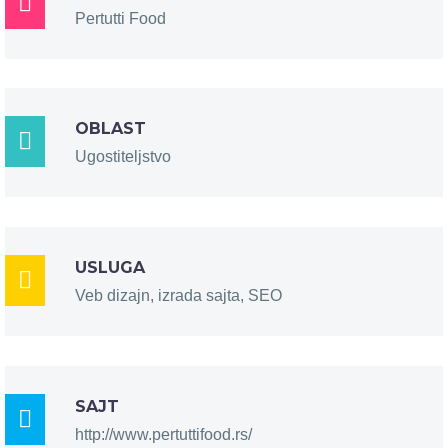

Pertutti Food
OBLAST

Ugostiteljstvo
USLUGA

Veb dizajn, izrada sajta, SEO
SAJT

http://www.pertuttifood.rs/