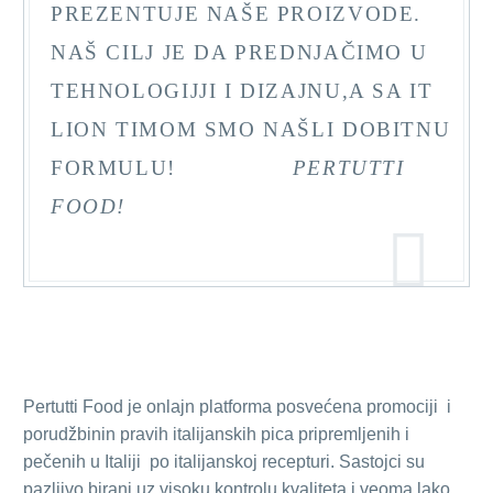
PREZENTUJE NAŠE PROIZVODE.
NAŠ CILJ JE DA PREDNJAČIMO U
TEHNOLOGIJJI I DIZAJNU,A SA IT
LION TIMOM SMO NAŠLI DOBITNU
FORMULU!
PERTUTTI
FOOD!
Pertutti Food je onlajn platforma posvećena promociji i
porudžbinin pravih italijanskih pica pripremljenih i
pečenih u Italiji po italijanskoj recepturi. Sastojci su
pazljivo birani uz visoku kontrolu kvaliteta i veoma lako