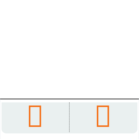



