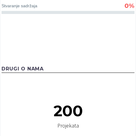
0%
Stvaranje sadržaja
DRUGI O NAMA
Jooble
200
Sa ponosom predstavljamo prijateljva našeg
vebsatja – Jooble. Jooble je internet pretraživač
koji je kreiran sa jedinim ciljom: da Vam pomogne
Projekata
da pronađete ugodan posao.