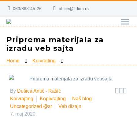
063/888-45-26
office@it-lion.rs
Priprema materijala za
izradu veb sajta
Home
Koivrajting



By
Dušica Antić - Rašić
Koivrajting
Kopivrajting
Naš blog
Uncategorized @sr
Veb dizajn
7. maj 2020.