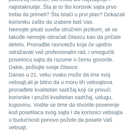
najistaknutije. Šta je to što korisnik sajta prvo
treba da primeti? Šta istaći u prvi plan? Dokazati
korisniku zašto da izabere baš Vas.
Nemojte pisati suviše stručnim jezikom, ali se
takođe nemojte obraćati čitaocu kao da pričate
detetu. Pronađite ravnotežu koja će ujedno
odražavati vaš profesionalni rad, i omogućiti
posetiocu sajta da razume o čemu govorite.
Dakle, poštujte svoje čitaoce.
Danas u 21. veku svako može da ima svoj
vebsajt,ali je bitno da u moru tih vebsajtova
pronađete kvalitetan sadržaj koji će privući
korisnike i pružiti kvalitetan sadržaj, uslugu,
kupovinu. Vodite se time da stvorite poverenje
kod posetilaca svog sajta I da korisnici vebsajta
u budućnosti ponovo požele da posete Vaš
vebsajt.