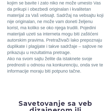
kojim se bavite i zato niko ne može umesto Vas
da prikupi i obezbedi originalan i kvalitetan
materijal za Vaš vebsajt. Sadržaj na vebsajtu koji
nije originalan, ne može vam doneti željenu
korist, ma koliko se oko njega trudili. Pojedini
materijali uzeti sa interneta mogu biti zaštićeni
autorskim pravima. Pretraživači lako prepoznaju
duplikate i plagijate i takve sadržaje – sajtove ne
prikazuju u rezultatima pretrage.
Ako na svom sajtu želite da istaknete svoje
prednosti u odnosu na konkurenciju, onda sve te
informacije moraju biti potpuno tačne.
Savetovanje sa veb
dizajnerom ili