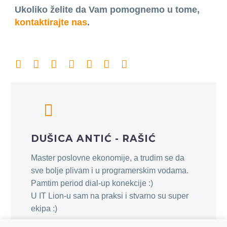
Ukoliko želite da Vam pomognemo u tome,
kontaktirajte nas
.
DUŠICA ANTIĆ - RAŠIĆ
Master poslovne ekonomije, a trudim se da
sve bolje plivam i u programerskim vodama.
Pamtim period dial-up konekcije :)
U IT Lion-u sam na praksi i stvarno su super
ekipa :)