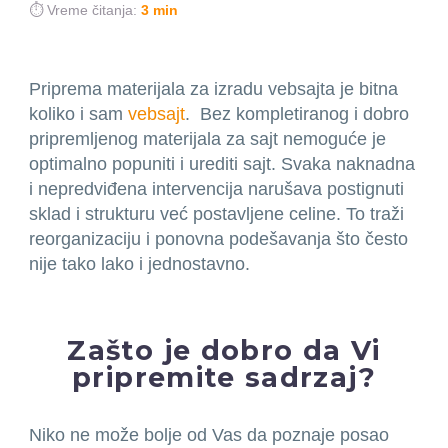
⏱️ Vreme čitanja:
3 min
Priprema materijala za izradu vebsajta je bitna
koliko i sam
vebsajt
.
Bez kompletiranog i dobro
pripremljenog materijala za sajt nemoguće je
optimalno popuniti i urediti sajt. Svaka naknadna
i nepredviđena intervencija narušava postignuti
sklad i strukturu već postavljene celine. To traži
reorganizaciju i ponovna podešavanja što često
nije tako lako i jednostavno.
Zašto je dobro da Vi
pripremite sadrzaj?
Niko ne može bolje od Vas da poznaje posao