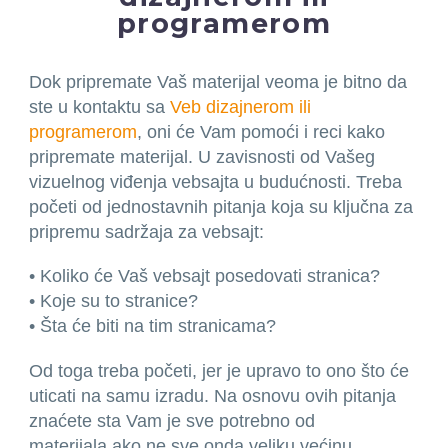
programerom
Dok pripremate Vaš materijal veoma je bitno da
ste u kontaktu sa
Veb dizajnerom ili
programerom
, oni će Vam pomoći i reci kako
pripremate materijal. U zavisnosti od Vašeg
vizuelnog viđenja vebsajta u budućnosti. Treba
početi od jednostavnih pitanja koja su ključna za
pripremu sadržaja za vebsajt:
• Koliko će Vaš vebsajt posedovati stranica?
• Koje su to stranice?
• Šta će biti na tim stranicama?
Od toga treba početi, jer je upravo to ono što će
uticati na samu izradu. Na osnovu ovih pitanja
znaćete sta Vam je sve potrebno od
materijala,ako ne sve onda veliku većinu